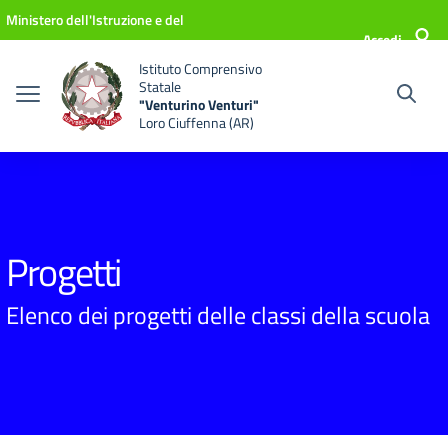
Vai ai contenuti
Vai al menu di navigazione
Vai al footer
Ministero dell'Istruzione e del
Accedi
Merito
Istituto Comprensivo
Statale
"Venturino Venturi"
Loro Ciuffenna (AR)
Progetti
Elenco dei progetti delle classi della scuola