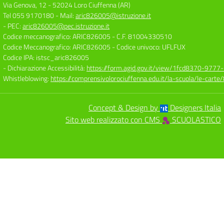
Via Genova, 12
-
52024 Loro Ciuffenna (AR)
Tel 055 9170180
- Mail:
aric826005@istruzione.it
- PEC:
aric826005@pec.istruzione.it
Codice meccanografico: ARIC826005
- C.F. 81004330510
Codice Meccanografico: ARIC826005
- Codice univoco: UFLFUX
Codice IPA: istsc_aric826005
- Dichiarazione Accessibilità:
https://form.agid.gov.it/view/1fcd8370-977
Whistleblowing:
https://comprensivolorociuffenna.edu.it/la-scuola/le-cart
Concept & Design by
Designers Italia
Sito web realizzato con CMS
SCUOLASTICO