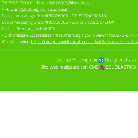
Tel 055 9170180
- Mail:
aric826005@istruzione.it
- PEC:
aric826005@pec.istruzione.it
Codice meccanografico: ARIC826005
- C.F. 81004330510
Codice Meccanografico: ARIC826005
- Codice univoco: UFLFUX
Codice IPA: istsc_aric826005
- Dichiarazione Accessibilità:
https://form.agid.gov.it/view/1fcd8370-977
Whistleblowing:
https://comprensivolorociuffenna.edu.it/la-scuola/le-cart
Concept & Design by
Designers Italia
Sito web realizzato con CMS
SCUOLASTICO