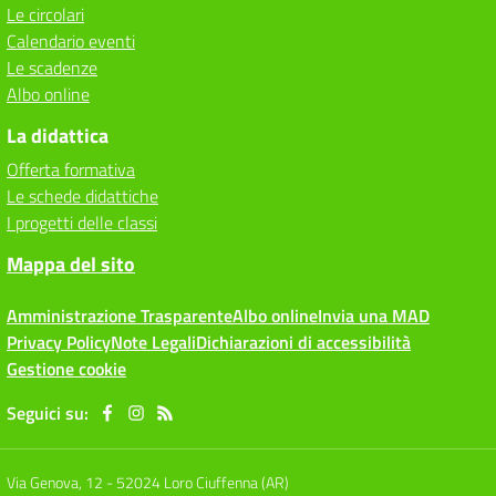
Le circolari
Calendario eventi
Le scadenze
Albo online
La didattica
Offerta formativa
Le schede didattiche
I progetti delle classi
Mappa del sito
Amministrazione Trasparente
Albo online
Invia una MAD
Privacy Policy
Note Legali
Dichiarazioni di accessibilità
Gestione cookie
Seguici su:
Via Genova, 12
-
52024 Loro Ciuffenna (AR)