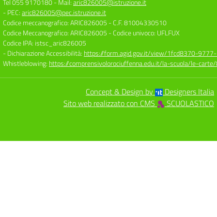
Tel 055 9170180
- Mail:
aric826005@istruzione.it
- PEC:
aric826005@pec.istruzione.it
Codice meccanografico: ARIC826005
- C.F. 81004330510
Codice Meccanografico: ARIC826005
- Codice univoco: UFLFUX
Codice IPA: istsc_aric826005
- Dichiarazione Accessibilità:
https://form.agid.gov.it/view/1fcd8370-977
Whistleblowing:
https://comprensivolorociuffenna.edu.it/la-scuola/le-cart
Concept & Design by
Designers Italia
Sito web realizzato con CMS
SCUOLASTICO