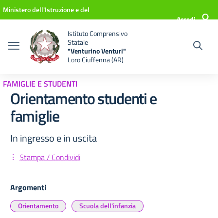
Vai ai contenuti
Vai al menu di navigazione
Vai al footer
Ministero dell'Istruzione e del
Accedi
Merito
Istituto Comprensivo
Statale
"Venturino Venturi"
Loro Ciuffenna (AR)
FAMIGLIE E STUDENTI
Orientamento studenti e
famiglie
In ingresso e in uscita
Stampa / Condividi
Argomenti
Orientamento
Scuola dell'infanzia