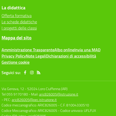
La didattica
Offerta formativa
Le schede didattiche
I progetti delle classi
Mappa del sito
Amministrazione Trasparente
Albo online
Invia una MAD
Privacy Policy
Note Legali
Dichiarazioni di accessibilità
Gestione cookie
Seguici su:
Via Genova, 12
-
52024 Loro Ciuffenna (AR)
Tel 055 9170180
- Mail:
aric826005@istruzione.it
- PEC:
aric826005@pec.istruzione.it
Codice meccanografico: ARIC826005
- C.F. 81004330510
Codice Meccanografico: ARIC826005
- Codice univoco: UFLFUX
Codice IPA: istsc_aric826005