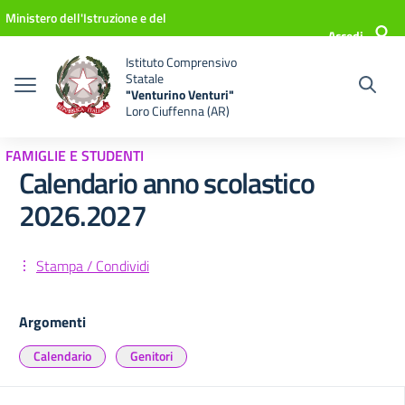
Vai ai contenuti
Vai al menu di navigazione
Vai al footer
Ministero dell'Istruzione e del
Accedi
Merito
Istituto Comprensivo
Statale
"Venturino Venturi"
Loro Ciuffenna (AR)
FAMIGLIE E STUDENTI
Calendario anno scolastico
2026.2027
Stampa / Condividi
Argomenti
Calendario
Genitori