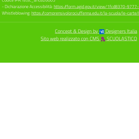
- Dichiarazione Accessibilità:
https://form.agid.gov.it/view/1fcd8370-977
Whistleblowing:
https://comprensivolorociuffenna.edu.it/la-scuola/le-cart
Concept & Design by
Designers Italia
Sito web realizzato con CMS
SCUOLASTICO