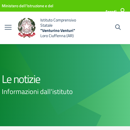
Vai ai contenuti
Vai al menu di navigazione
Vai al footer
Ministero dell'Istruzione e del
Accedi
Merito
Istituto Comprensivo
Statale
"Venturino Venturi"
Loro Ciuffenna (AR)
Le notizie
Informazioni dall'istituto