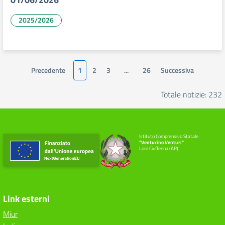
2025/2026
Precedente
1
2
3
...
26
Successiva
Totale notizie: 232
Istituto Comprensivo Statale
"Venturino Venturi"
Loro Ciuffenna (AR)
Link esterni
Miur