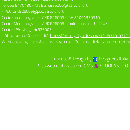
Tel 055 9170180
- Mail:
aric826005@istruzione.it
- PEC:
aric826005@pec.istruzione.it
Codice meccanografico: ARIC826005
- C.F. 81004330510
Codice Meccanografico: ARIC826005
- Codice univoco: UFLFUX
Codice IPA: istsc_aric826005
- Dichiarazione Accessibilità:
https://form.agid.gov.it/view/1fcd8370-977
Whistleblowing:
https://comprensivolorociuffenna.edu.it/la-scuola/le-cart
Concept & Design by
Designers Italia
Sito web realizzato con CMS
SCUOLASTICO