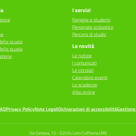
la
I servizi
zione
Famiglie e studenti
Personale scolastico
ne
Percorsi di studio
della scuola
Le novità
della scuola
Le notizie
azione
I comunicati
Le circolari
Calendario eventi
Le scadenze
Albo online
MAD
Privacy Policy
Note Legali
Dichiarazioni di accessibilità
Gestione
Via Genova, 12
-
52024 Loro Ciuffenna (AR)