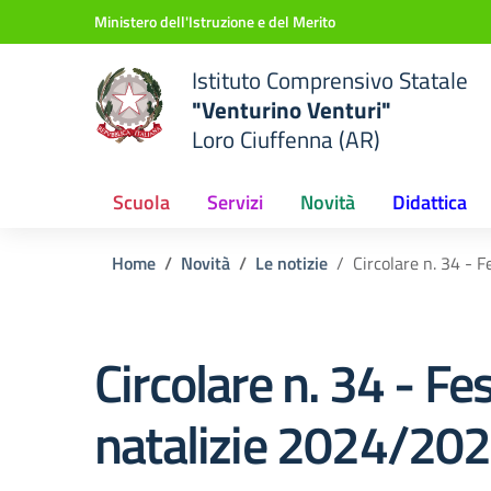
Vai ai contenuti
Vai al menu di navigazione
Vai al footer
Ministero dell'Istruzione e del Merito
Istituto Comprensivo Statale
"Venturino Venturi"
Loro Ciuffenna (AR)
Scuola
Servizi
Novità
Didattica
Home
Novità
Le notizie
Circolare n. 34 - 
Circolare n. 34 - Fes
natalizie 2024/20