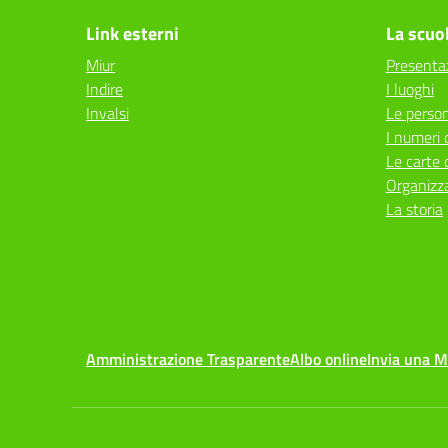
Link esterni
La scuo
Miur
Presenta
Indire
I luoghi
Invalsi
Le perso
I numeri 
Le carte 
Organizz
La storia
Amministrazione Trasparente
Albo online
Invia una 