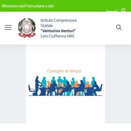
Vai ai contenuti
Vai al menu di navigazione
Vai al footer
Ministero dell'Istruzione e del
Accedi
Merito
Istituto Comprensivo
Statale
"Venturino Venturi"
Loro Ciuffenna (AR)