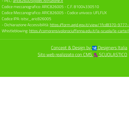
- PEC:
aric826005@pec.istruzione.it
Codice meccanografico: ARIC826005
- C.F. 81004330510
Codice Meccanografico: ARIC826005
- Codice univoco: UFLFUX
Codice IPA: istsc_aric826005
- Dichiarazione Accessibilità:
https://form.agid.gov.it/view/1fcd8370-977
Whistleblowing:
https://comprensivolorociuffenna.edu.it/la-scuola/le-cart
Concept & Design by
Designers Italia
Sito web realizzato con CMS
SCUOLASTICO