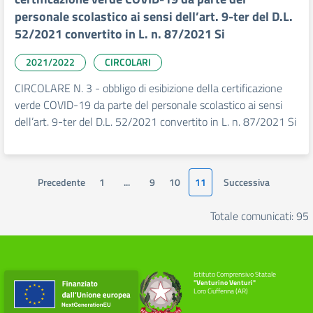
personale scolastico ai sensi dell’art. 9-ter del D.L.
52/2021 convertito in L. n. 87/2021 Si
2021/2022
CIRCOLARI
CIRCOLARE N. 3 - obbligo di esibizione della certificazione
verde COVID-19 da parte del personale scolastico ai sensi
dell’art. 9-ter del D.L. 52/2021 convertito in L. n. 87/2021 Si
Precedente
1
...
9
10
11
Successiva
Totale comunicati: 95
Istituto Comprensivo Statale
"Venturino Venturi"
Loro Ciuffenna (AR)