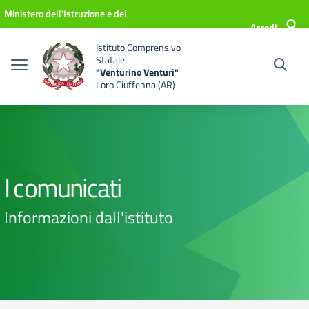
Vai ai contenuti
Vai al menu di navigazione
Vai al footer
Ministero dell'Istruzione e del
Accedi
Merito
Istituto Comprensivo
Statale
"Venturino Venturi"
Loro Ciuffenna (AR)
I comunicati
Informazioni dall'istituto