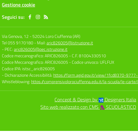
Gestione cookie
Seguici su:
Via Genova, 12
-
52024 Loro Ciuffenna (AR)
Tel 055 9170180
- Mail:
aric826005@istruzione.it
- PEC:
aric826005@pec.istruzione.it
Codice meccanografico: ARIC826005
- C.F. 81004330510
Codice Meccanografico: ARIC826005
- Codice univoco: UFLFUX
Codice IPA: istsc_aric826005
- Dichiarazione Accessibilità:
https://form.agid.gov.it/view/1fcd8370-977
Whistleblowing:
https://comprensivolorociuffenna.edu.it/la-scuola/le-cart
Concept & Design by
Designers Italia
Sito web realizzato con CMS
SCUOLASTICO