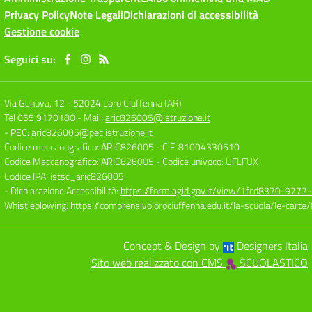
Privacy Policy
Note Legali
Dichiarazioni di accessibilità
Gestione cookie
Seguici su:
Via Genova, 12
-
52024 Loro Ciuffenna (AR)
Tel 055 9170180
- Mail:
aric826005@istruzione.it
- PEC:
aric826005@pec.istruzione.it
Codice meccanografico: ARIC826005
- C.F. 81004330510
Codice Meccanografico: ARIC826005
- Codice univoco: UFLFUX
Codice IPA: istsc_aric826005
- Dichiarazione Accessibilità:
https://form.agid.gov.it/view/1fcd8370-977
Whistleblowing:
https://comprensivolorociuffenna.edu.it/la-scuola/le-cart
Concept & Design by
Designers Italia
Sito web realizzato con CMS
SCUOLASTICO