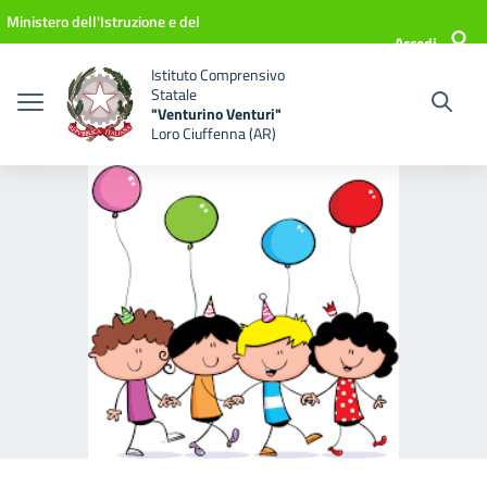
Vai ai contenuti
Vai al menu di navigazione
Vai al footer
Ministero dell'Istruzione e del
Accedi
Merito
Istituto Comprensivo
Statale
"Venturino Venturi"
Loro Ciuffenna (AR)