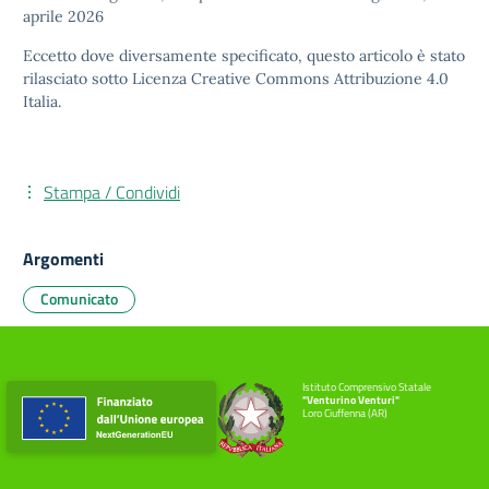
aprile 2026
Eccetto dove diversamente specificato, questo articolo è stato
rilasciato sotto
Licenza Creative Commons Attribuzione 4.0
Italia.
Stampa / Condividi
Argomenti
Comunicato
Istituto Comprensivo Statale
"Venturino Venturi"
Loro Ciuffenna (AR)