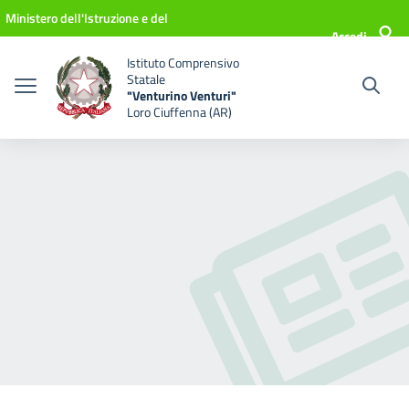
Vai ai contenuti
Vai al menu di navigazione
Vai al footer
Ministero dell'Istruzione e del
Accedi
Merito
Istituto Comprensivo
Statale
"Venturino Venturi"
Loro Ciuffenna (AR)