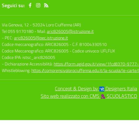
Seguici su:
Via Genova, 12
-
52024 Loro Ciuffenna (AR)
Tel 055 9170180
- Mail:
aric826005@istruzione.it
- PEC:
aric826005@pec.istruzione.it
Codice meccanografico: ARIC826005
- C.F. 81004330510
Codice Meccanografico: ARIC826005
- Codice univoco: UFLFUX
Codice IPA: istsc_aric826005
- Dichiarazione Accessibilità:
https://form.agid.gov.it/view/1fcd8370-977
Whistleblowing:
https://comprensivolorociuffenna.edu.it/la-scuola/le-cart
Concept & Design by
Designers Italia
Sito web realizzato con CMS
SCUOLASTICO