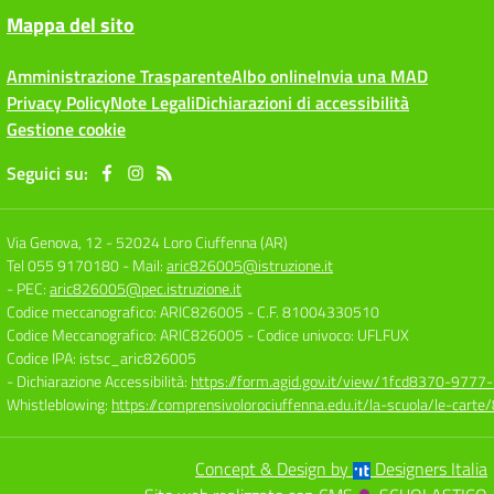
Mappa del sito
Amministrazione Trasparente
Albo online
Invia una MAD
Privacy Policy
Note Legali
Dichiarazioni di accessibilità
Gestione cookie
Seguici su:
Via Genova, 12
-
52024 Loro Ciuffenna (AR)
Tel 055 9170180
- Mail:
aric826005@istruzione.it
- PEC:
aric826005@pec.istruzione.it
Codice meccanografico: ARIC826005
- C.F. 81004330510
Codice Meccanografico: ARIC826005
- Codice univoco: UFLFUX
Codice IPA: istsc_aric826005
- Dichiarazione Accessibilità:
https://form.agid.gov.it/view/1fcd8370-977
Whistleblowing:
https://comprensivolorociuffenna.edu.it/la-scuola/le-cart
Concept & Design by
Designers Italia