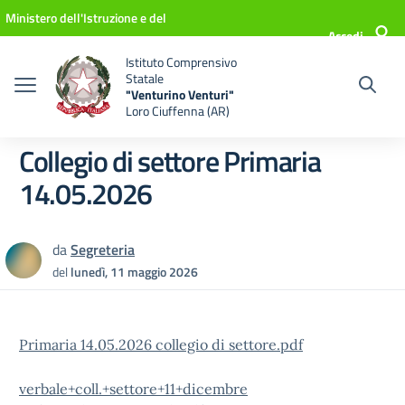
Vai ai contenuti
Vai al menu di navigazione
Vai al footer
Ministero dell'Istruzione e del
Accedi
Merito
Istituto Comprensivo
Statale
"Venturino Venturi"
Loro Ciuffenna (AR)
Collegio di settore Primaria
14.05.2026
da
Segreteria
del
lunedì, 11 maggio 2026
Primaria 14.05.2026 collegio di settore.pdf
verbale+coll.+settore+11+dicembre