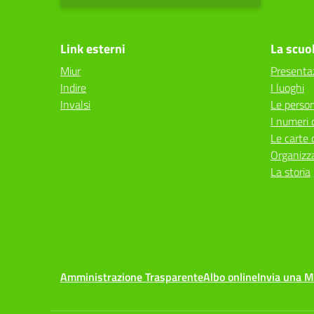
Link esterni
La scuo
Miur
Presenta
Indire
I luoghi
Invalsi
Le perso
I numeri 
Le carte 
Organizz
La storia
Amministrazione Trasparente
Albo online
Invia una 