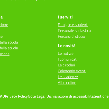
la
I servizi
zione
Famiglie e studenti
Personale scolastico
ne
Percorsi di studio
della scuola
Le novità
della scuola
Le notizie
azione
I comunicati
Le circolari
Calendario eventi
Le scadenze
Albo online
MAD
Privacy Policy
Note Legali
Dichiarazioni di accessibilità
Gestione