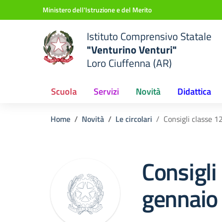
Vai ai contenuti
Vai al menu di navigazione
Vai al footer
Ministero dell'Istruzione e del Merito
Istituto Comprensivo Statale
"Venturino Venturi"
Loro Ciuffenna (AR)
Scuola
Servizi
Novità
Didattica
Home
Novità
Le circolari
Consigli classe 
Consigli
gennaio