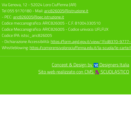
Via Genova, 12
-
52024 Loro Ciuffenna (AR)
Tel 055 9170180
- Mail:
aric826005@istruzione.it
- PEC:
aric826005@pec.istruzione.it
Codice meccanografico: ARIC826005
- C.F. 81004330510
Codice Meccanografico: ARIC826005
- Codice univoco: UFLFUX
Codice IPA: istsc_aric826005
- Dichiarazione Accessibilità:
https://form.agid.gov.it/view/1fcd8370-977
Whistleblowing:
https://comprensivolorociuffenna.edu.it/la-scuola/le-cart
Concept & Design by
Designers Italia
Sito web realizzato con CMS
SCUOLASTICO