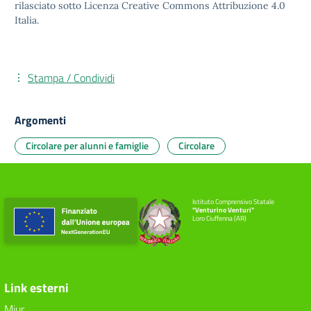
rilasciato sotto
Licenza Creative Commons Attribuzione 4.0
Italia.
Stampa / Condividi
Argomenti
Circolare per alunni e famiglie
Circolare
Istituto Comprensivo Statale
"Venturino Venturi"
Loro Ciuffenna (AR)
Link esterni
Miur