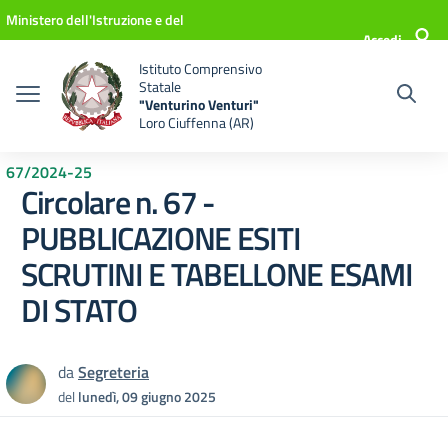
Vai ai contenuti
Vai al menu di navigazione
Vai al footer
Ministero dell'Istruzione e del
Accedi
Merito
Istituto Comprensivo
Statale
"Venturino Venturi"
Loro Ciuffenna (AR)
67/2024-25
Circolare n. 67 -
PUBBLICAZIONE ESITI
SCRUTINI E TABELLONE ESAMI
DI STATO
da
Segreteria
del
lunedì, 09 giugno 2025