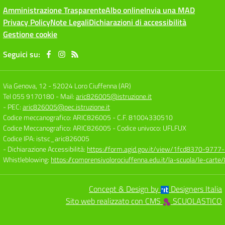
Amministrazione Trasparente
Albo online
Invia una MAD
Privacy Policy
Note Legali
Dichiarazioni di accessibilità
Gestione cookie
Seguici su:
Via Genova, 12
-
52024 Loro Ciuffenna (AR)
Tel 055 9170180
- Mail:
aric826005@istruzione.it
- PEC:
aric826005@pec.istruzione.it
Codice meccanografico: ARIC826005
- C.F. 81004330510
Codice Meccanografico: ARIC826005
- Codice univoco: UFLFUX
Codice IPA: istsc_aric826005
- Dichiarazione Accessibilità:
https://form.agid.gov.it/view/1fcd8370-977
Whistleblowing:
https://comprensivolorociuffenna.edu.it/la-scuola/le-cart
Concept & Design by
Designers Italia
Sito web realizzato con CMS
SCUOLASTICO