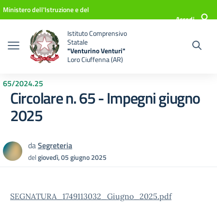
Vai ai contenuti
Vai al menu di navigazione
Vai al footer
Ministero dell'Istruzione e del
Accedi
Merito
Istituto Comprensivo
Statale
"Venturino Venturi"
Loro Ciuffenna (AR)
65/2024.25
Circolare n. 65 - Impegni giugno
2025
da
Segreteria
del
giovedì, 05 giugno 2025
SEGNATURA_1749113032_Giugno_2025.pdf