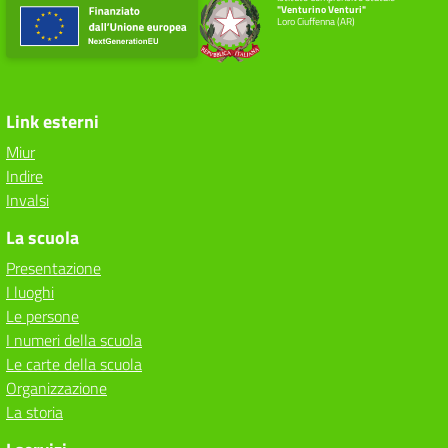
"Venturino Venturi"
Loro Ciuffenna (AR)
Link esterni
Miur
Indire
Invalsi
La scuola
Presentazione
I luoghi
Le persone
I numeri della scuola
Le carte della scuola
Organizzazione
La storia