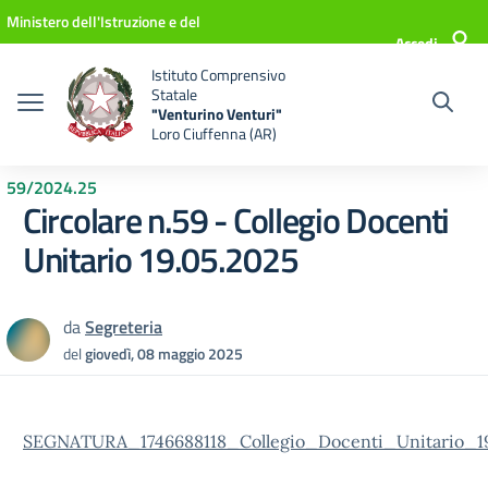
Vai ai contenuti
Vai al menu di navigazione
Vai al footer
Ministero dell'Istruzione e del
Accedi
Merito
Istituto Comprensivo
Statale
"Venturino Venturi"
Loro Ciuffenna (AR)
59/2024.25
Circolare n.59 - Collegio Docenti
Unitario 19.05.2025
da
Segreteria
del
giovedì, 08 maggio 2025
SEGNATURA_1746688118_Collegio_Docenti_Unitario_19