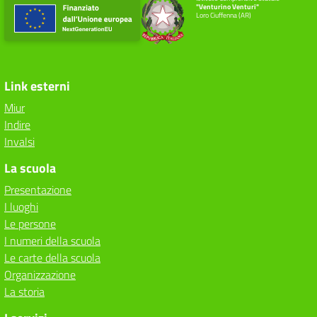
"Venturino Venturi"
Loro Ciuffenna (AR)
Link esterni
Miur
Indire
Invalsi
La scuola
Presentazione
I luoghi
Le persone
I numeri della scuola
Le carte della scuola
Organizzazione
La storia