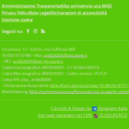
Amministrazione Trasparente
Albo online
Invia una MAD
Privacy Policy
Note Legali
Dichiarazioni di accessibilità
Gestione cookie
Seguici su:
Via Genova, 12
-
52024 Loro Ciuffenna (AR)
Tel 055 9170180
- Mail:
aric826005@istruzione.it
- PEC:
aric826005@pec.istruzione.it
Codice meccanografico: ARIC826005
- C.F. 81004330510
Codice Meccanografico: ARIC826005
- Codice univoco: UFLFUX
Codice IPA: istsc_aric826005
- Dichiarazione Accessibilità:
https://form.agid.gov.it/view/1fcd8370-977
Whistleblowing:
https://comprensivolorociuffenna.edu.it/la-scuola/le-cart
Concept & Design by
Designers Italia
Sito web realizzato con CMS
SCUOLASTICO